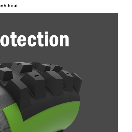
inh hoạt
.