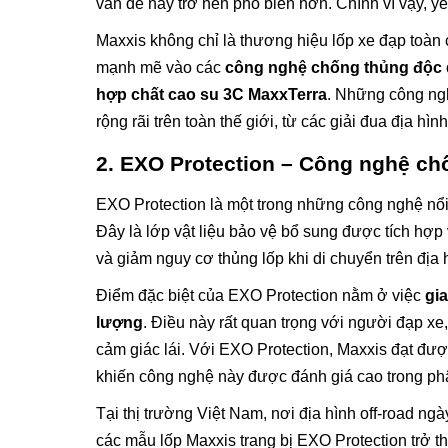
vấn đề này trở nên phổ biến hơn. Chính vì vậy, y
Maxxis không chỉ là thương hiệu lốp xe đạp toàn 
mạnh mẽ vào các
công nghệ chống thủng độc
hợp chất cao su 3C MaxxTerra
. Những công ngh
rộng rãi trên toàn thế giới, từ các giải đua địa h
2. EXO Protection – Công nghệ chố
EXO Protection là một trong những công nghệ nổi 
Đây là lớp vật liệu bảo vệ bổ sung được tích hợp
và giảm nguy cơ thủng lốp khi di chuyển trên địa 
Điểm đặc biệt của EXO Protection nằm ở việc
gi
lượng
. Điều này rất quan trọng với người đạp xe
cảm giác lái. Với EXO Protection, Maxxis đạt đượ
khiến công nghệ này được đánh giá cao trong ph
Tại thị trường Việt Nam, nơi địa hình off-road 
các mẫu lốp Maxxis trang bị EXO Protection trở 