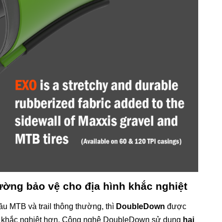
ường bảo vệ cho địa hình khắc nghiệt
u MTB và trail thông thường, thì
DoubleDown
được
iện khắc nghiệt hơn. Công nghệ DoubleDown sử dụng
hai