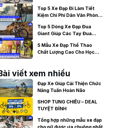
Gợi Ý Mẫu Đáng Mua
Top 5 Xe Đạp Đi Làm Tiết
Kiệm Chi Phí Dân Văn Phòng
Nên Mua?
Top 5 Dòng Xe Đạp Đua
Giant Giúp Các Tay Đua
Chinh Phục Đỉnh Cao
5 Mẫu Xe Đạp Thể Thao
Chất Lượng Cao Cho Học
Sinh Bán Chạy Nhất Hiện
Nay
Bài viết xem nhiều
Đạp Xe Giúp Cải Thiện Chức
Năng Tuần Hoàn Não
SHOP TUNG CHIÊU – DEAL
TUYỆT ĐỈNH
Tổng hợp những mẫu xe đạp
cho nữ được ưa chuộng nhất