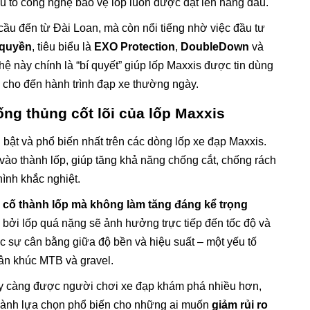
ếu tố công nghệ bảo vệ lốp luôn được đặt lên hàng đầu.
cầu đến từ Đài Loan, mà còn nổi tiếng nhờ việc đầu tư
 quyền
, tiêu biểu là
EXO Protection
,
DoubleDown
và
ệ này chính là “bí quyết” giúp lốp Maxxis được tin dùng
ình cho đến hành trình đạp xe thường ngày.
ng thủng cốt lõi của lốp Maxxis
bật và phổ biến nhất trên các dòng lốp xe đạp Maxxis.
 vào thành lốp, giúp tăng khả năng chống cắt, chống rách
hình khắc nghiệt.
a cố thành lốp mà không làm tăng đáng kể trọng
, bởi lốp quá nặng sẽ ảnh hưởng trực tiếp đến tốc độ và
c sự cân bằng giữa độ bền và hiệu suất – một yếu tố
ân khúc MTB và gravel.
ngày càng được người chơi xe đạp khám phá nhiều hơn,
thành lựa chọn phổ biến cho những ai muốn
giảm rủi ro