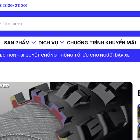
 (8:30-21:00)
SẢN PHẨM
DỊCH VỤ
CHƯƠNG TRÌNH KHUYẾN MÃI
ECTION – BÍ QUYẾT CHỐNG THỦNG TỐI ƯU CHO NGƯỜI ĐẠP XE