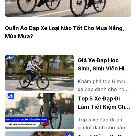
Quần Áo Đạp Xe Loại Nào Tốt Cho Mùa Nắng,
Mùa Mưa?
Giá Xe Đạp Học
Sinh, Sinh Viên Hiện
Nay Bao Nhiêu? Gợi
Khám phá top 6 mẫu
Ý Mẫu Đáng Mua
xe đạp dành cho học
sinh, sinh viên đẹp,
Top 5 Xe Đạp Đi
bền, dễ đi, phù hợp đi
Làm Tiết Kiệm Chi
học, đi làm thêm và
Phí Dân Văn Phòng
Top 5 xe đạp đi làm
rèn luyện sức khỏe
Nên Mua?
giá tốt dành cho dân
mỗi ngày.
văn phòng. Tìm hiểu