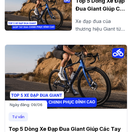
Top 5 Dòng Xe Đạp
ngay các mẫu xe đạp
Đua Giant Giúp Các
chất lượng, bền bỉ với
Tay Đua Chinh
Xe đạp đua của
thiết kế hiện đại, phù
Phục Đỉnh Cao
thương hiệu Giant từ
hợp di chuyển hàng
lâu đã được các cua
ngày!
rơ đánh giá cao, bởi
cấu hình khủng cùng
chi phí hợp lý với túi
tiền của người Việt.
Ngày đăng:
09/06
Tư vấn
Top 5 Dòng Xe Đạp Đua Giant Giúp Các Tay