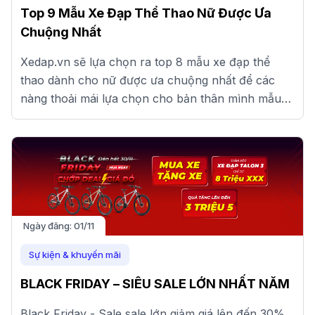
Top 9 Mẫu Xe Đạp Thể Thao Nữ Được Ưa
Chuộng Nhất
Xedap.vn sẽ lựa chọn ra top 8 mẫu xe đạp thể
thao dành cho nữ được ưa chuộng nhất để các
nàng thoải mái lựa chọn cho bản thân mình mẫu
xe phù hợp nhất nhé!
Ngày đăng:
01/11
Sự kiện & khuyến mãi
BLACK FRIDAY – SIÊU SALE LỚN NHẤT NĂM
Black Friday - Sale sale lớn giảm giá lên đến 30%