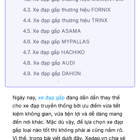
4.3. Xe đạp gấp thương hiệu FORNIX
4.4. Xe đạp gấp thương hiệu TRINX
4.5. Xe đạp gấp ASAMA
4.6. Xe đạp gấp MYPALLAS
4.7. Xe đạp gấp HACHIKO
4.8. Xe đạp gấp AUDI
4.9. Xe đạp gấp DAHON
4.10. Xe đạp gấp Land Rover
4.11. Xe đạp gấp TERN
Ngày nay,
xe đạp gấp
đang dần dần thay thế
5. Mua xe đạp gấp giá tốt, chất lượng cao ở
cho xe đạp truyền thống bởi ưu điểm vừa tiết
đâu?
kiệm không gian, vừa tiện lợi và dễ dàng mang
đến nơi khác. Mặc dù vậy, để lựa chọn xe đạp
gấp loại nào tốt thì không phải ai cũng nắm rõ.
Vì thế, trong bài viết dưới đây, Xedap.vn chia sẻ