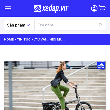
Sản phẩm
HOME
TIN TỨC
[TƯ VẤN] NÊN MU
...