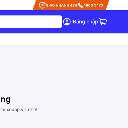
GIAO NHANH 48H
1800 9473
Đăng nhập
àng
tại xedap.vn nhé!