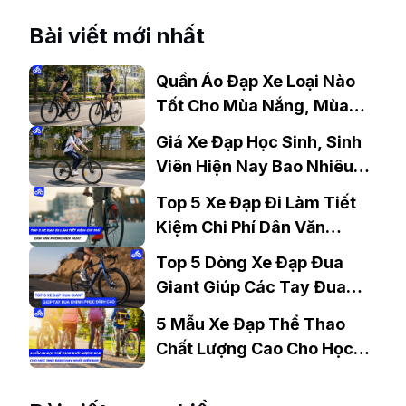
Bài viết mới nhất
Quần Áo Đạp Xe Loại Nào
Tốt Cho Mùa Nắng, Mùa
Mưa?
Giá Xe Đạp Học Sinh, Sinh
Viên Hiện Nay Bao Nhiêu?
Gợi Ý Mẫu Đáng Mua
Top 5 Xe Đạp Đi Làm Tiết
Kiệm Chi Phí Dân Văn
Phòng Nên Mua?
Top 5 Dòng Xe Đạp Đua
Giant Giúp Các Tay Đua
Chinh Phục Đỉnh Cao
5 Mẫu Xe Đạp Thể Thao
Chất Lượng Cao Cho Học
Sinh Bán Chạy Nhất Hiện
Nay