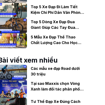
Gợi Ý Mẫu Đáng Mua
Top 5 Xe Đạp Đi Làm Tiết
Kiệm Chi Phí Dân Văn Phòng
Nên Mua?
Top 5 Dòng Xe Đạp Đua
Giant Giúp Các Tay Đua
Chinh Phục Đỉnh Cao
5 Mẫu Xe Đạp Thể Thao
Chất Lượng Cao Cho Học
Sinh Bán Chạy Nhất Hiện
Nay
Bài viết xem nhiều
Các mẫu xe đạp Road dưới
30 triệu
Tại sao Maxxis chọn Vòng
Xanh làm đối tác phân phối
tại Việt Nam?
Tư Thế Đạp Xe Đúng Cách