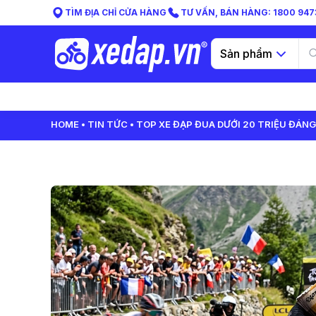
TÌM ĐỊA CHỈ CỬA HÀNG
TƯ VẤN, BÁN HÀNG: 1800 9473
Sản phẩm
HOME
TIN TỨC
TOP XE ĐẠP ĐUA DƯỚI 20 TRIỆU ĐÁN