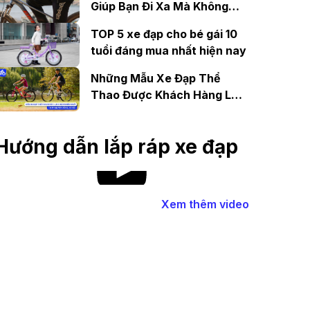
Giúp Bạn Đi Xa Mà Không
Mệt
TOP 5 xe đạp cho bé gái 10
tuổi đáng mua nhất hiện nay
Những Mẫu Xe Đạp Thể
Thao Được Khách Hàng Lựa
Chọn Nhiều Nhất Tại 427
Phạm Văn Đồng, Hà Nội
Hướng dẫn lắp ráp xe đạp
Xem thêm video