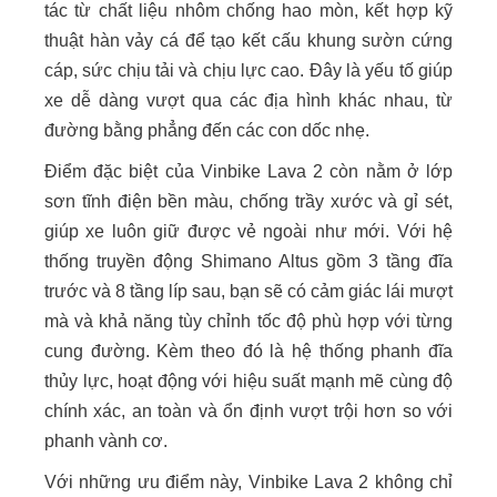
tác từ chất liệu nhôm chống hao mòn, kết hợp kỹ
thuật hàn vảy cá để tạo kết cấu khung sườn cứng
cáp, sức chịu tải và chịu lực cao. Đây là yếu tố giúp
xe dễ dàng vượt qua các địa hình khác nhau, từ
đường bằng phẳng đến các con dốc nhẹ.
Điểm đặc biệt của Vinbike Lava 2 còn nằm ở lớp
sơn tĩnh điện bền màu, chống trầy xước và gỉ sét,
giúp xe luôn giữ được vẻ ngoài như mới. Với hệ
thống truyền động Shimano Altus gồm 3 tầng đĩa
trước và 8 tầng líp sau, bạn sẽ có cảm giác lái mượt
mà và khả năng tùy chỉnh tốc độ phù hợp với từng
cung đường. Kèm theo đó là hệ thống phanh đĩa
thủy lực, hoạt động với hiệu suất mạnh mẽ cùng độ
chính xác, an toàn và ổn định vượt trội hơn so với
phanh vành cơ.
Với những ưu điểm này, Vinbike Lava 2 không chỉ