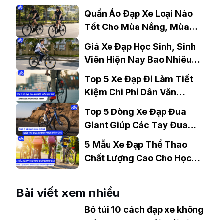
Quần Áo Đạp Xe Loại Nào
Tốt Cho Mùa Nắng, Mùa
Mưa?
Giá Xe Đạp Học Sinh, Sinh
Viên Hiện Nay Bao Nhiêu?
Gợi Ý Mẫu Đáng Mua
Top 5 Xe Đạp Đi Làm Tiết
Kiệm Chi Phí Dân Văn
Phòng Nên Mua?
Top 5 Dòng Xe Đạp Đua
Giant Giúp Các Tay Đua
Chinh Phục Đỉnh Cao
5 Mẫu Xe Đạp Thể Thao
Chất Lượng Cao Cho Học
Sinh Bán Chạy Nhất Hiện
Nay
Bài viết xem nhiều
Bỏ túi 10 cách đạp xe không