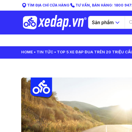
TÌM ĐỊA CHỈ CỬA HÀNG
TƯ VẤN, BÁN HÀNG: 1800 9473
Sản phẩm
HOME
TIN TỨC
TOP 5 XE ĐẠP ĐUA TRÊN 20 TRIỆU C