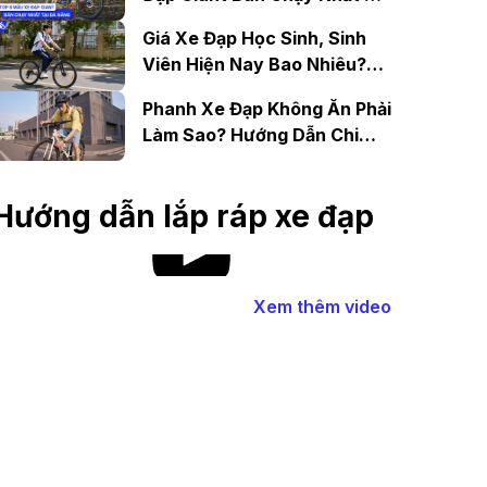
Đà Nẵng
Giá Xe Đạp Học Sinh, Sinh
Viên Hiện Nay Bao Nhiêu?
Gợi Ý Mẫu Đáng Mua
Phanh Xe Đạp Không Ăn Phải
Làm Sao? Hướng Dẫn Chi
Tiết
Hướng dẫn lắp ráp xe đạp
Xem thêm video