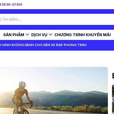
 (8:30-21:00)
SẢN PHẨM
DỊCH VỤ
CHƯƠNG TRÌNH KHUYẾN MÃI
ẤU HÌNH KHỦNG DÀNH CHO DÂN XE ĐẠP PHONG TRÀO