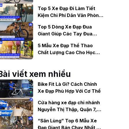
Gợi Ý Mẫu Đáng Mua
Top 5 Xe Đạp Đi Làm Tiết
Kiệm Chi Phí Dân Văn Phòng
Nên Mua?
Top 5 Dòng Xe Đạp Đua
Giant Giúp Các Tay Đua
Chinh Phục Đỉnh Cao
5 Mẫu Xe Đạp Thể Thao
Chất Lượng Cao Cho Học
Sinh Bán Chạy Nhất Hiện
Nay
Bài viết xem nhiều
Bike Fit Là Gì? Cách Chỉnh
Xe Đạp Phù Hợp Với Cơ Thể
Cửa hàng xe đạp chi nhánh
Nguyễn Thị Thập, Quận 7,
TP.HCM giá tốt
“Săn Lùng” Top 6 Mẫu Xe
Đạp Giant Bán Chạy Nhất Tại