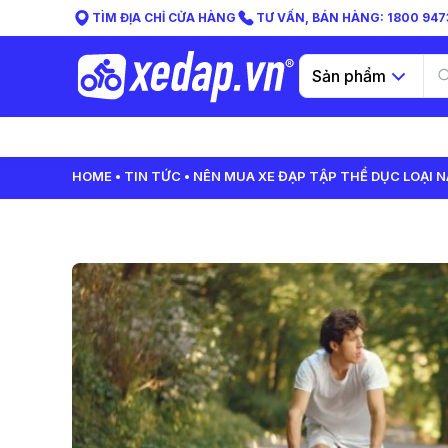
TÌM ĐỊA CHỈ CỬA HÀNG
TƯ VẤN, BÁN HÀNG: 1800 9473
Sản phẩm
HOME
TIN TỨC
NÊN MUA XE ĐẠP TẬP THỂ DỤC LOẠI NÀ