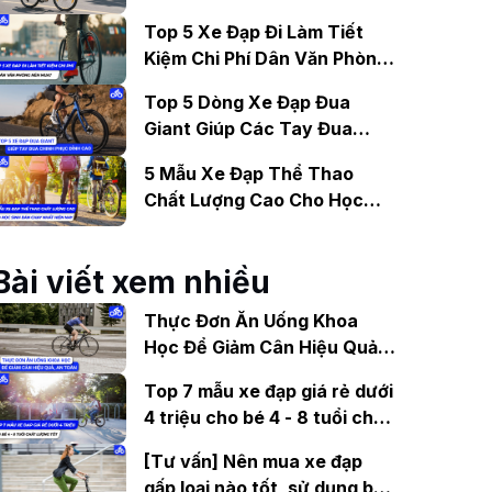
Gợi Ý Mẫu Đáng Mua
Top 5 Xe Đạp Đi Làm Tiết
Kiệm Chi Phí Dân Văn Phòng
Nên Mua?
Top 5 Dòng Xe Đạp Đua
Giant Giúp Các Tay Đua
Chinh Phục Đỉnh Cao
5 Mẫu Xe Đạp Thể Thao
Chất Lượng Cao Cho Học
Sinh Bán Chạy Nhất Hiện
Nay
Bài viết xem nhiều
Thực Đơn Ăn Uống Khoa
Học Để Giảm Cân Hiệu Quả,
An Toàn
Top 7 mẫu xe đạp giá rẻ dưới
4 triệu cho bé 4 - 8 tuổi chất
lượng tốt
[Tư vấn] Nên mua xe đạp
gấp loại nào tốt, sử dụng bền