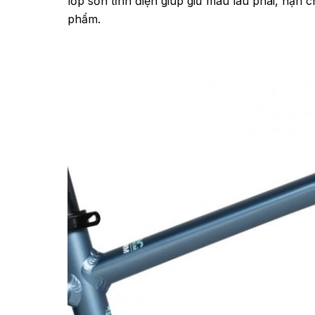
lớp sơn tĩnh điện giúp giữ màu lâu phai, hạn c
phẩm.