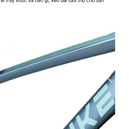
hế trầy xước và han gỉ, kéo dài tuổi thọ cho sản