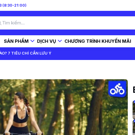
 (8:30-21:00)
SẢN PHẨM
DỊCH VỤ
CHƯƠNG TRÌNH KHUYẾN MÃI
O? 7 TIÊU CHÍ CẦN LƯU Ý