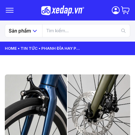
Sản phẩm
HOME
TIN TỨC
PHANH ĐĨA HAY P
...