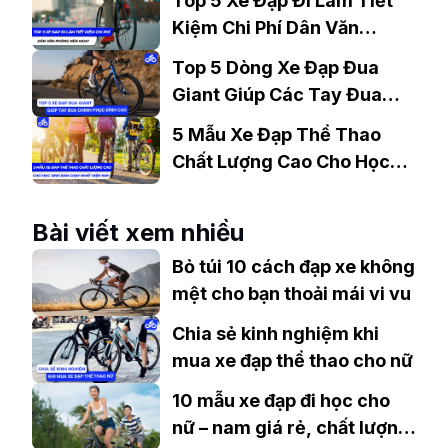
Top 5 Xe Đạp Đi Làm Tiết
Kiệm Chi Phí Dân Văn
Phòng Nên Mua?
Top 5 Dòng Xe Đạp Đua
Giant Giúp Các Tay Đua
Chinh Phục Đỉnh Cao
5 Mẫu Xe Đạp Thể Thao
Chất Lượng Cao Cho Học
Sinh Bán Chạy Nhất Hiện
Nay
Bài viết xem nhiều
Bỏ túi 10 cách đạp xe không
mệt cho bạn thoải mái vi vu
Chia sẻ kinh nghiệm khi
mua xe đạp thể thao cho nữ
10 mẫu xe đạp đi học cho
nữ – nam giá rẻ, chất lượng