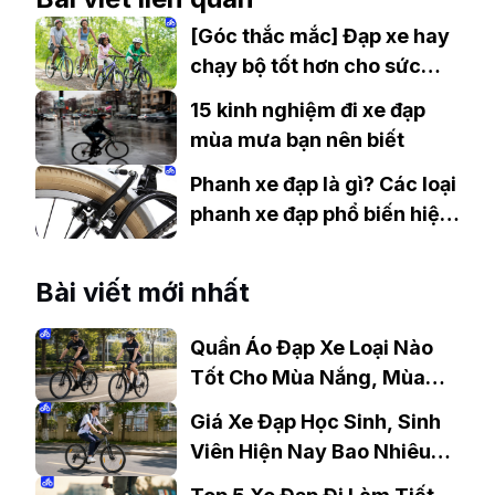
[Góc thắc mắc] Đạp xe hay
chạy bộ tốt hơn cho sức
khỏe?
15 kinh nghiệm đi xe đạp
mùa mưa bạn nên biết
Phanh xe đạp là gì? Các loại
phanh xe đạp phổ biến hiện
nay
Bài viết mới nhất
Quần Áo Đạp Xe Loại Nào
Tốt Cho Mùa Nắng, Mùa
Mưa?
Giá Xe Đạp Học Sinh, Sinh
Viên Hiện Nay Bao Nhiêu?
Gợi Ý Mẫu Đáng Mua