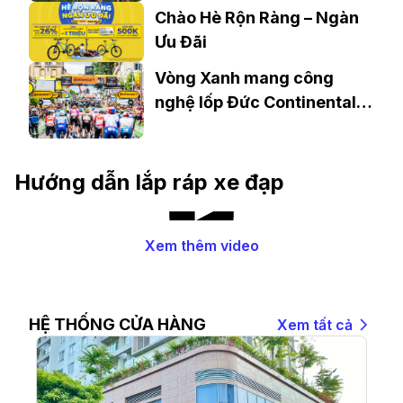
chính hãng
Chào Hè Rộn Ràng – Ngàn
Ưu Đãi
Vòng Xanh mang công
nghệ lốp Đức Continental
đến gần hơn với người đạp
xe Việt Nam
Hướng dẫn lắp ráp xe đạp
Xem thêm video
HỆ THỐNG CỬA HÀNG
Xem tất cả