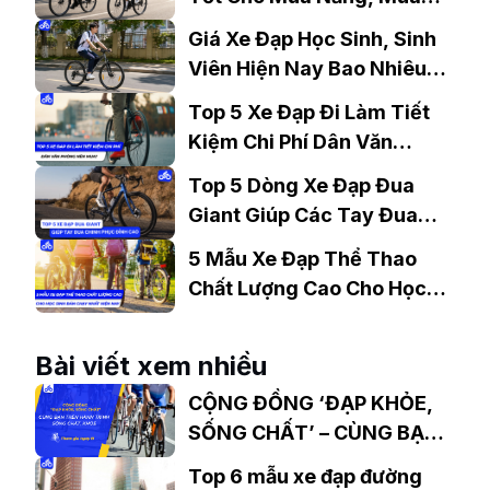
Mưa?
Giá Xe Đạp Học Sinh, Sinh
Viên Hiện Nay Bao Nhiêu?
Gợi Ý Mẫu Đáng Mua
Top 5 Xe Đạp Đi Làm Tiết
Kiệm Chi Phí Dân Văn
Phòng Nên Mua?
Top 5 Dòng Xe Đạp Đua
Giant Giúp Các Tay Đua
Chinh Phục Đỉnh Cao
5 Mẫu Xe Đạp Thể Thao
Chất Lượng Cao Cho Học
Sinh Bán Chạy Nhất Hiện
Nay
Bài viết xem nhiều
CỘNG ĐỒNG ‘ĐẠP KHỎE,
SỐNG CHẤT’ – CÙNG BẠN
TRÊN HÀNH TRÌNH SỐNG
Top 6 mẫu xe đạp đường