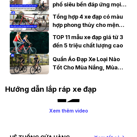
CHẤT, KHỎE
phố siêu bền đáp ứng mọi
thời tiết đang bán chạy nhất
Tổng hợp 4 xe đạp có màu
hiện nay
hợp phong thủy cho mệnh
Thổ
TOP 11 mẫu xe đạp giá từ 3
đến 5 triệu chất lượng cao
Quần Áo Đạp Xe Loại Nào
Tốt Cho Mùa Nắng, Mùa
Mưa?
Hướng dẫn lắp ráp xe đạp
Xem thêm video