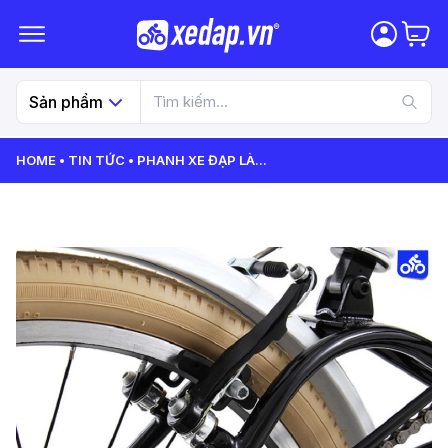
Sản phẩm
HOME
TIN TỨC
PHANH XE ĐẠP LÀ
...