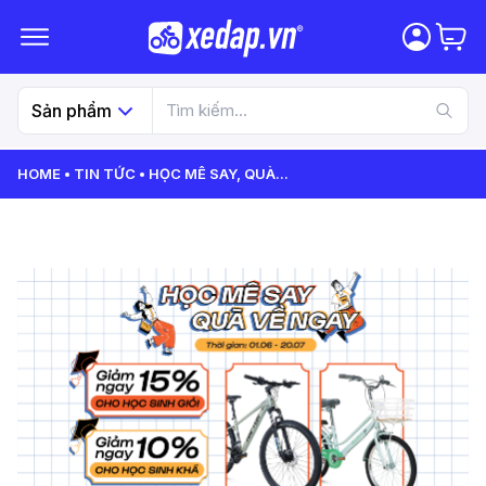
Sản phẩm
HOME
TIN TỨC
HỌC MÊ SAY, QUÀ
...