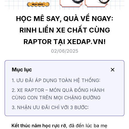
HỌC MÊ SAY, QUÀ VỀ NGAY:
RINH LIỀN XE CHẤT CÙNG
RAPTOR TẠI XEDAP.VN!
02/06/2025
Mục lục
1. ƯU ĐÃI ÁP DỤNG TOÀN HỆ THỐNG:
2. XE RAPTOR – MÓN QUÀ ĐỒNG HÀNH
CÙNG CON TRÊN MỌI CHẶNG ĐƯỜNG
3. NHẬN ƯU ĐÃI CHỈ VỚI 3 BƯỚC:
Kết thúc năm học rực rỡ
, đã đến lúc ba mẹ