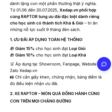
dành tặng con một phần thưởng thật ý nghĩa.
Từ 01.06 đến 20.07.2025,
Xedap.vn phối hợp
cùng RAPTOR tung ưu đãi đặc biệt dành riêng
cho học sinh có thành tích Khá & Giỏi
– tri ân
những nỗ lực suốt 9 tháng đèn sách.
1. ƯU ĐÃI ÁP DỤNG TOÀN HỆ THỐNG:
🎁
Giảm 15%
cho học sinh đạt
Loại Giỏi
🎁
Giảm 10%
cho học sinh đạt
Loại Khá
🛒 Áp dụng tại: Showroom, Fanpage, Website &
Zalo Xedap.vn
📸 Chỉ cần giấy khen, chứng nhận, bảng điểm là
đủ điều kiện nhận ưu đãi.
2. XE RAPTOR – MÓN QUÀ ĐỒNG HÀNH CÙNG
CON TRÊN MỌI CHẶNG ĐƯỜNG