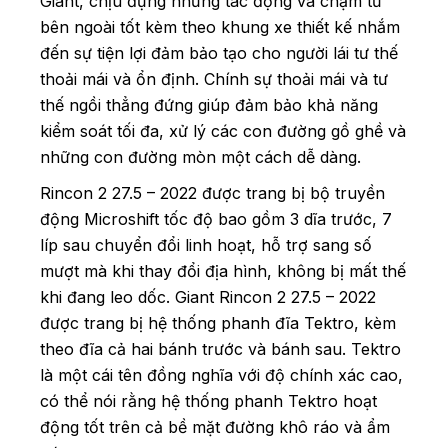
Giant, chịu đựng những tác động va chạm từ
bên ngoài tốt kèm theo khung xe thiết kế nhắm
đến sự tiện lợi đảm bảo tạo cho người lái tư thế
thoải mái và ổn định. Chính sự thoải mái và tư
thế ngồi thẳng đứng giúp đảm bảo khả năng
kiểm soát tối đa, xử lý các con đường gồ ghề và
những con đường mòn một cách dễ dàng.
Rincon 2 27.5 – 2022 được trang bị bộ truyền
động Microshift tốc độ bao gồm 3 dĩa trước, 7
líp sau chuyển đổi linh hoạt, hỗ trợ sang số
mượt mà khi thay đổi địa hình, không bị mất thế
khi đang leo dốc.
Giant Rincon 2 27.5 – 2022
được trang bị hệ thống phanh đĩa Tektro, kèm
theo đĩa cả hai bánh trước và bánh sau. Tektro
là một cái tên đồng nghĩa với độ chính xác cao,
có thể nói rằng hệ thống phanh Tektro hoạt
động tốt trên cả bề mặt đường khô ráo và ẩm