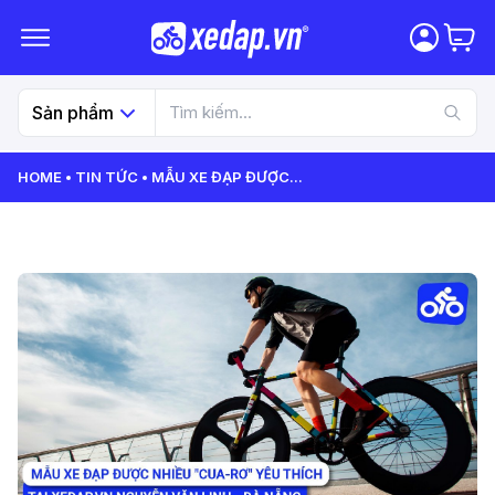
Sản phẩm
HOME
TIN TỨC
MẪU XE ĐẠP ĐƯỢC
...