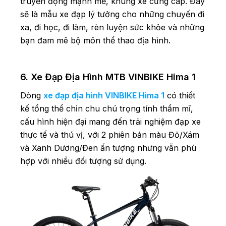
truyền động mạnh mẽ, khung xe cứng cáp. Đây
sẽ là mẫu xe đạp lý tưởng cho những chuyến đi
xa, đi học, đi làm, rèn luyện sức khỏe và những
bạn đam mê bộ môn thể thao địa hình.
6. Xe Đạp Địa Hình MTB VINBIKE Hima 1
Dòng
xe đạp địa hình VINBIKE Hima 1
có thiết
kế tổng thể chỉn chu chú trọng tính thẩm mĩ,
cấu hình hiện đại mang đến trải nghiệm đạp xe
thực tế và thú vị, với 2 phiên bản màu Đỏ/Xám
và Xanh Dương/Đen ấn tượng nhưng vẫn phù
hợp với nhiều đối tượng sử dụng.