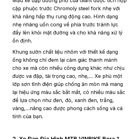
Mẫu xe đạp đường phố của Giant được tích hợp
cặp phuộc trước Chromoly steel fork nhẹ với
khả năng hấp thụ rung động cao. Hình dạng
nhẹ nhàng uốn cong về phía trước tránh lực
đẩy lên khỏi mặt đường và cho khả năng xử lý
ổn định.
Khung sườn chất liệu nhôm với thiết kế dạng
ống không chỉ đem lại cảm giác thanh mảnh
cho xe mà còn nhiều công dụng khác như chịu
được va đập, tải trọng cao, nhẹ,… Xe phủ một
lớp sơn tĩnh điện giúp chống ăn mòn mà mang
lại hiệu ứng màu sắc bắt mắt, có nhiều màu sắc
để lựa chọn như đen, đỏ, xanh đen, trắng,
vàng,…nâng cao được phong cách sống và cá
tính của bạn.
2. Xe Đạp Địa Hình MTB VINBIKE Bora 1