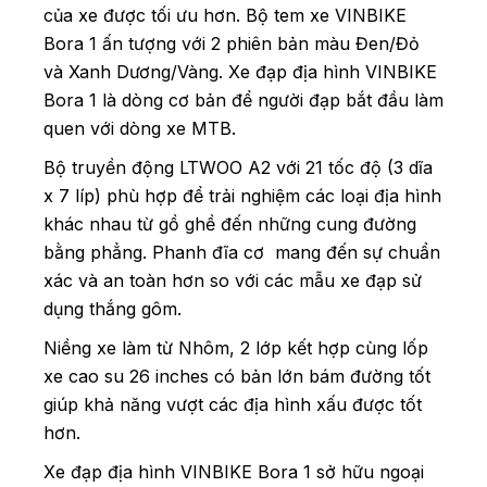
của xe được tối ưu hơn. Bộ tem xe VINBIKE
Bora 1 ấn tượng với 2 phiên bản màu Đen/Đỏ
và Xanh Dương/Vàng. Xe đạp địa hình VINBIKE
Bora 1 là dòng cơ bản để người đạp bắt đầu làm
quen với dòng xe MTB.
Bộ truyền động LTWOO A2 với 21 tốc độ (3 dĩa
x 7 líp) phù hợp để trải nghiệm các loại địa hình
khác nhau từ gồ ghề đến những cung đường
bằng phẳng. Phanh đĩa cơ mang đến sự chuẩn
xác và an toàn hơn so với các mẫu xe đạp sử
dụng thắng gôm.
Niềng xe làm từ Nhôm, 2 lớp kết hợp cùng lốp
xe cao su 26 inches có bản lớn bám đường tốt
giúp khả năng vượt các địa hình xấu được tốt
hơn.
Xe đạp địa hình VINBIKE Bora 1 sở hữu ngoại