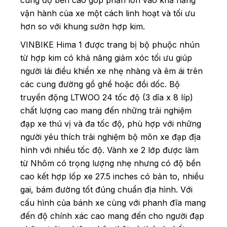
cùng độ bền cao góp phần lớn vào khả năng
vận hành của xe một cách linh hoạt và tối ưu
hơn so với khung sườn hợp kim.
VINBIKE Hima 1 được trang bị bộ phuộc nhún
từ hợp kim có khả năng giảm xóc tối ưu giúp
người lái điều khiển xe nhẹ nhàng và êm ái trên
các cung đường gồ ghề hoặc đồi dốc.
Bộ
truyền động LTWOO 24 tốc độ (3 dĩa x 8 líp)
chất lượng cao mang đến những trải nghiệm
đạp xe thú vị và đa tốc độ, phù hợp với những
người yêu thích trải nghiệm bộ môn xe đạp địa
hình với nhiều tốc độ.
Vành xe 2 lớp được làm
từ Nhôm có trọng lượng nhẹ nhưng có độ bền
cao kết hợp lốp xe 27.5 inches có bản to, nhiều
gai, bám đường tốt đúng chuẩn địa hình. Với
cấu hình của bánh xe cùng với phanh đĩa mang
đến độ chính xác cao mang đến cho người đạp