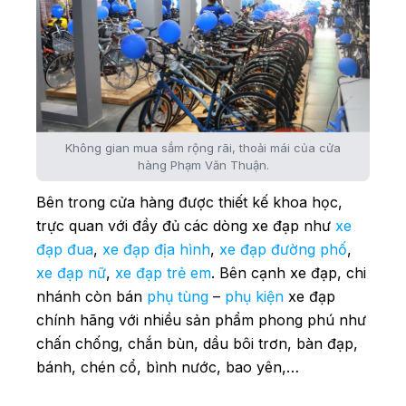
Không gian mua sắm rộng rãi, thoải mái của cửa
hàng Phạm Văn Thuận.
Bên trong cửa hàng được thiết kế khoa học,
trực quan với đầy đủ các dòng xe đạp như
xe
đạp đua
,
xe đạp địa hình
,
xe đạp đường phố
,
xe đạp nữ
,
xe đạp trẻ em
. Bên cạnh xe đạp, chi
nhánh còn bán
phụ tùng
–
phụ kiện
xe đạp
chính hãng với nhiều sản phẩm phong phú như
chấn chống, chắn bùn, dầu bôi trơn, bàn đạp,
bánh, chén cổ, bình nước, bao yên,…