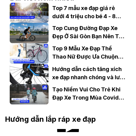
Top 7 mẫu xe đạp giá rẻ
dưới 4 triệu cho bé 4 - 8
tuổi chất lượng tốt
Top Cung Đường Đạp Xe
Đẹp Ở Sài Gòn Bạn Nên Thử
Ít Nhất 1 Lần
Top 9 Mẫu Xe Đạp Thể
Thao Nữ Được Ưa Chuộng
Nhất
Hướng dẫn cách tăng xích
xe đạp nhanh chóng và lưu
ý cần biết
Tạo Niềm Vui Cho Trẻ Khi
Đạp Xe Trong Mùa Covid
Này
Hướng dẫn lắp ráp xe đạp