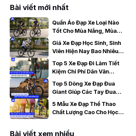
Bài viết mới nhất
Quần Áo Đạp Xe Loại Nào
Tốt Cho Mùa Nắng, Mùa
Mưa?
Giá Xe Đạp Học Sinh, Sinh
Viên Hiện Nay Bao Nhiêu?
Gợi Ý Mẫu Đáng Mua
Top 5 Xe Đạp Đi Làm Tiết
Kiệm Chi Phí Dân Văn
Phòng Nên Mua?
Top 5 Dòng Xe Đạp Đua
Giant Giúp Các Tay Đua
Chinh Phục Đỉnh Cao
5 Mẫu Xe Đạp Thể Thao
Chất Lượng Cao Cho Học
Sinh Bán Chạy Nhất Hiện
Nay
Bài viết xem nhiều