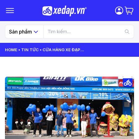
Sản phẩm
HOME
TIN TỨC
CỬA HÀNG XE ĐẠP
...