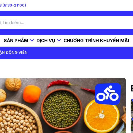
 (8:30-21:00)
SẢN PHẨM
DỊCH VỤ
CHƯƠNG TRÌNH KHUYẾN MÃI
VẬN ĐỘNG VIÊN