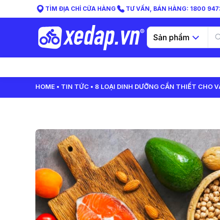
TÌM ĐỊA CHỈ CỬA HÀNG
TƯ VẤN, BÁN HÀNG: 1800 9473
Sản phẩm
HOME
TIN TỨC
8 LOẠI DINH DƯỠNG CẦN THIẾT CHO 