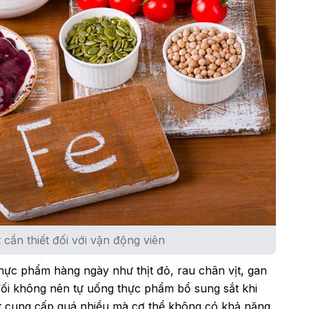
t cần thiết đối với vận động viên
thực phẩm hàng ngày như thịt đỏ, rau chân vịt, gan
đối không nên tự uống thực phẩm bổ sung sắt khi
ắt cung cấp quá nhiều mà cơ thể không có khả năng