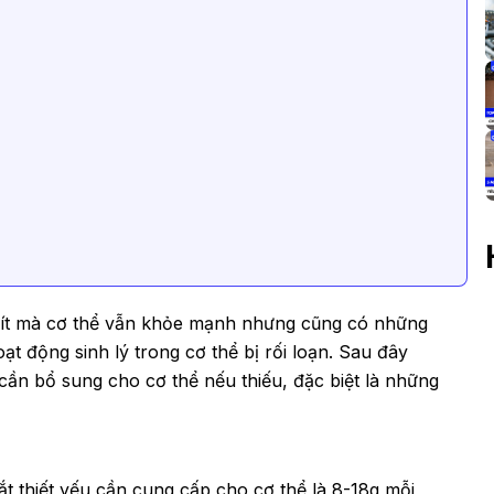
ụ ít mà cơ thể vẫn khỏe mạnh nhưng cũng có những
t động sinh lý trong cơ thể bị rối loạn. Sau đây
cần bổ sung cho cơ thể nếu thiếu, đặc biệt là những
sắt thiết yếu cần cung cấp cho cơ thể là 8-18g mỗi