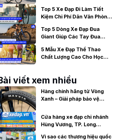
Gợi Ý Mẫu Đáng Mua
Top 5 Xe Đạp Đi Làm Tiết
Kiệm Chi Phí Dân Văn Phòng
Nên Mua?
Top 5 Dòng Xe Đạp Đua
Giant Giúp Các Tay Đua
Chinh Phục Đỉnh Cao
5 Mẫu Xe Đạp Thể Thao
Chất Lượng Cao Cho Học
Sinh Bán Chạy Nhất Hiện
Nay
Bài viết xem nhiều
Hàng chính hãng từ Vòng
Xanh – Giải pháp bảo vệ
người tiêu dùng trước lốp
Maxxis giả, nhái
Cửa hàng xe đạp chi nhánh
Hùng Vương, TP. Long
Khánh, Đồng Nai
Vì sao các thương hiệu quốc