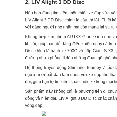
2. LIV Alight 3 DD Disc
Nếu bạn đang tìm kiếm một chiếc xe đạp vừa vặn
LIV Alight 3 DD Disc chính là câu trả lời. Thiết
với dáng người nhỏ nhắn mà còn mang lại sự tự t
Khung hợp kim nhôm ALUXX-Grade siêu nhẹ và cứ
khi lái, giúp bạn dễ dàng điều khiển ngay cả tr
Disc chính là bánh xe 700C với lốp Giant S-X3,
đường nhựa phẳng lì đến những đoạn gồ ghề nh
Hệ thống truyền động Shimano Tourney 7 tốc đ
người mới bắt đầu làm quen với xe đạp thể thao
đối, giúp bạn tự tin kiểm soát chiếc xe trong mọi t
Sản phẩm này không chỉ là phương tiện di chu
động và hiện đại. LIV Alight 3 DD Disc chắc chắn
vòng đạp.