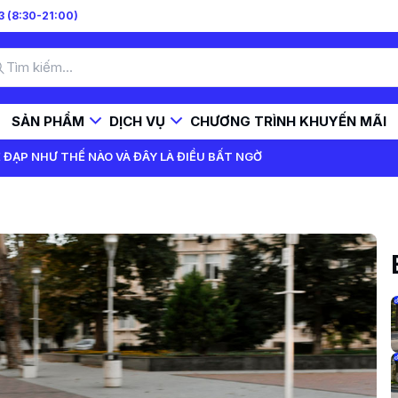
 (8:30-21:00)
SẢN PHẨM
DỊCH VỤ
CHƯƠNG TRÌNH KHUYẾN MÃI
 ĐẠP NHƯ THẾ NÀO VÀ ĐÂY LÀ ĐIỀU BẤT NGỜ