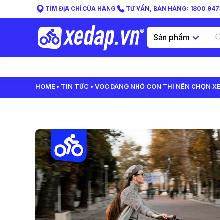
TÌM ĐỊA CHỈ CỬA HÀNG
TƯ VẤN, BÁN HÀNG: 1800 9473
Sản phẩm
HOME
TIN TỨC
VÓC DÁNG NHỎ CON THÌ NÊN CHỌN XE