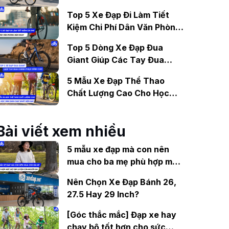
Gợi Ý Mẫu Đáng Mua
Top 5 Xe Đạp Đi Làm Tiết
Kiệm Chi Phí Dân Văn Phòng
Nên Mua?
Top 5 Dòng Xe Đạp Đua
Giant Giúp Các Tay Đua
Chinh Phục Đỉnh Cao
5 Mẫu Xe Đạp Thể Thao
Chất Lượng Cao Cho Học
Sinh Bán Chạy Nhất Hiện
Nay
Bài viết xem nhiều
5 mẫu xe đạp mà con nên
mua cho ba mẹ phù hợp mức
độ tập luyện của người già
Nên Chọn Xe Đạp Bánh 26,
27.5 Hay 29 Inch?
[Góc thắc mắc] Đạp xe hay
chạy bộ tốt hơn cho sức