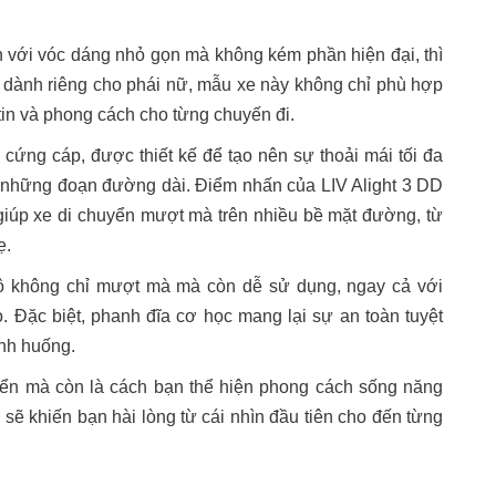
 với vóc dáng nhỏ gọn mà không kém phần hiện đại, thì
 kế dành riêng cho phái nữ, mẫu xe này không chỉ phù hợp
in và phong cách cho từng chuyến đi.
ng cáp, được thiết kế để tạo nên sự thoải mái tối đa
ên những đoạn đường dài. Điểm nhấn của LIV Alight 3 DD
 giúp xe di chuyển mượt mà trên nhiều bề mặt đường, từ
ẹ.
ộ không chỉ mượt mà mà còn dễ sử dụng, ngay cả với
. Đặc biệt, phanh đĩa cơ học mang lại sự an toàn tuyệt
ình huống.
yển mà còn là cách bạn thể hiện phong cách sống năng
 sẽ khiến bạn hài lòng từ cái nhìn đầu tiên cho đến từng