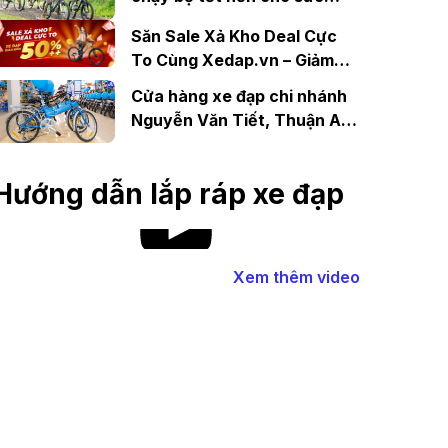
khỏe?
Săn Sale Xả Kho Deal Cực
To Cùng Xedap.vn – Giảm
Giá Đến 50%++
Cửa hàng xe đạp chi nhánh
Nguyễn Văn Tiết, Thuận An,
Bình Dương
Hướng dẫn lắp ráp xe đạp
Xem thêm video