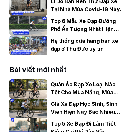
Lí Do Bạn Nên Thử Đạp Xe
Tại Nhà Mùa Covid-19 Này.
Top 6 Mẫu Xe Đạp Đường
Phố Ấn Tượng Nhất Hiện
Nay
Hệ thống cửa hàng bán xe
đạp ở Thủ Đức uy tín
Bài viết mới nhất
Quần Áo Đạp Xe Loại Nào
Tốt Cho Mùa Nắng, Mùa
Mưa?
Giá Xe Đạp Học Sinh, Sinh
Viên Hiện Nay Bao Nhiêu?
Gợi Ý Mẫu Đáng Mua
Top 5 Xe Đạp Đi Làm Tiết
Kiệm Chi Phí Dân Văn