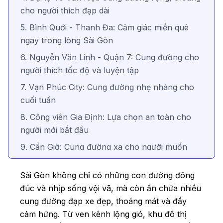
cho người thích đạp dài
5. Bình Quới - Thanh Đa: Cảm giác miền quê
ngay trong lòng Sài Gòn
6. Nguyễn Văn Linh - Quận 7: Cung đường cho
người thích tốc độ và luyện tập
7. Vạn Phúc City: Cung đường nhẹ nhàng cho
cuối tuần
8. Công viên Gia Định: Lựa chọn an toàn cho
người mới bắt đầu
9. Cần Giờ: Cung đường xa cho người muốn
“đổi gió”
Sài Gòn không chỉ có những con đường đông
10. Miếu Nổi - Gò Vấp: Cung đường ngắn
đúc và nhịp sống vội vã, mà còn ẩn chứa nhiều
nhưng thú vị
cung đường đạp xe đẹp, thoáng mát và đầy
Lời kết
cảm hứng. Từ ven kênh lộng gió, khu đô thị