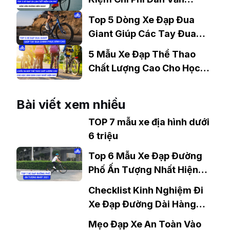
Phòng Nên Mua?
Top 5 Dòng Xe Đạp Đua
Giant Giúp Các Tay Đua
Chinh Phục Đỉnh Cao
5 Mẫu Xe Đạp Thể Thao
Chất Lượng Cao Cho Học
Sinh Bán Chạy Nhất Hiện
Nay
Bài viết xem nhiều
TOP 7 mẫu xe địa hình dưới
6 triệu
Top 6 Mẫu Xe Đạp Đường
Phố Ấn Tượng Nhất Hiện
Nay
Checklist Kinh Nghiệm Đi
Xe Đạp Đường Dài Hàng
Trăm Km
Mẹo Đạp Xe An Toàn Vào