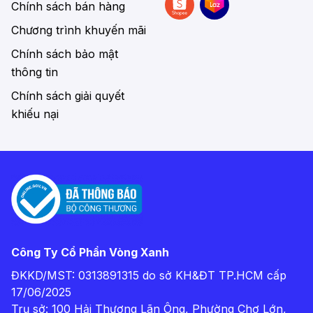
Chính sách bán hàng
Chương trình khuyến mãi
Chính sách bảo mật
thông tin
Chính sách giải quyết
khiếu nại
Công Ty Cổ Phần Vòng Xanh
ĐKKD/MST: 0313891315 do sở KH&ĐT TP.HCM cấp
17/06/2025
Trụ sở: 100 Hải Thượng Lãn Ông, Phường Chợ Lớn,