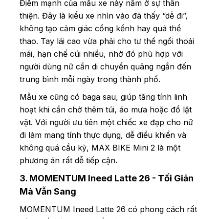
Điểm mạnh của mẫu xe này nằm ở sự thân
thiện. Đây là kiểu xe nhìn vào đã thấy “dễ đi”,
không tạo cảm giác cồng kềnh hay quá thể
thao. Tay lái cao vừa phải cho tư thế ngồi thoải
mái, hạn chế cúi nhiều, nhờ đó phù hợp với
người dùng nữ cần di chuyển quãng ngắn đến
trung bình mỗi ngày trong thành phố.
Mẫu xe cũng có baga sau, giúp tăng tính linh
hoạt khi cần chở thêm túi, áo mưa hoặc đồ lặt
vặt. Với người ưu tiên một chiếc xe đạp cho nữ
đi làm mang tính thực dụng, dễ điều khiển và
không quá cầu kỳ, MAX BIKE Mini 2 là một
phương án rất dễ tiếp cận.
3. MOMENTUM Ineed Latte 26 - Tối Giản
Mà Vẫn Sang
MOMENTUM Ineed Latte 26 có phong cách rất