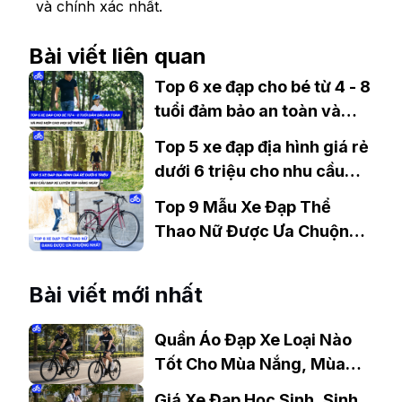
và chính xác nhất.
Bài viết liên quan
Top 6 xe đạp cho bé từ 4 - 8
tuổi đảm bảo an toàn và
phù hợp với mọi sở thích
Top 5 xe đạp địa hình giá rẻ
dưới 6 triệu cho nhu cầu
đạp xe tập luyện hàng ngày
Top 9 Mẫu Xe Đạp Thể
Thao Nữ Được Ưa Chuộng
Nhất
Bài viết mới nhất
Quần Áo Đạp Xe Loại Nào
Tốt Cho Mùa Nắng, Mùa
Mưa?
Giá Xe Đạp Học Sinh, Sinh