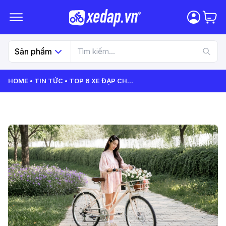
Sản phẩm
HOME
TIN TỨC
TOP 6 XE ĐẠP CH
...