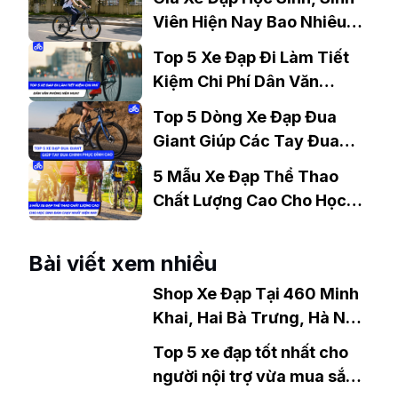
Viên Hiện Nay Bao Nhiêu?
Gợi Ý Mẫu Đáng Mua
Top 5 Xe Đạp Đi Làm Tiết
Kiệm Chi Phí Dân Văn
Phòng Nên Mua?
Top 5 Dòng Xe Đạp Đua
Giant Giúp Các Tay Đua
Chinh Phục Đỉnh Cao
5 Mẫu Xe Đạp Thể Thao
Chất Lượng Cao Cho Học
Sinh Bán Chạy Nhất Hiện
Nay
Bài viết xem nhiều
Shop Xe Đạp Tại 460 Minh
Khai, Hai Bà Trưng, Hà Nội
Cháy Hàng Với 8 Mẫu Xe
Top 5 xe đạp tốt nhất cho
Hot Nhất Năm Nay
người nội trợ vừa mua sắm