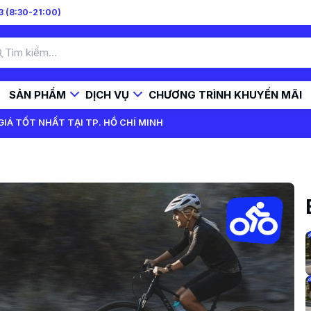
 (8:30-21:00)
SẢN PHẨM
DỊCH VỤ
CHƯƠNG TRÌNH KHUYẾN MÃI
IÁ TỐT NHẤT TẠI TP. HỒ CHÍ MINH