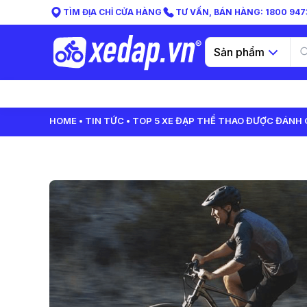
TÌM ĐỊA CHỈ CỬA HÀNG
TƯ VẤN, BÁN HÀNG: 1800 9473
Sản phẩm
HOME
TIN TỨC
TOP 5 XE ĐẠP THỂ THAO ĐƯỢC ĐÁNH G