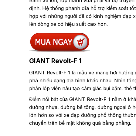
Bánh xe lớn, lốp mảnh vừa phải và bộ truyền 
định. Hệ thống phanh đĩa hỗ trợ kiểm soát tốt 
hợp với những người đã có kinh nghiệm đạp 
lên dòng xe có hiệu suất cao hơn.
GIANT Revolt-F 1
GIANT Revolt-F 1 là mẫu xe mang hơi hướng g
phá nhiều dạng địa hình khác nhau. Nhìn tổng
phần lốp viền nâu tạo cảm giác bụi bặm, thể t
Điểm nổi bật của GIANT Revolt-F 1 nằm ở khả 
đường nhựa, đường bê tông, đường ngoại ô ho
lớn hơn so với xe đạp đường phố thông thường
chuyển trên bề mặt không quá bằng phẳng.