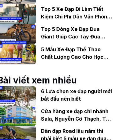
Gợi Ý Mẫu Đáng Mua
Top 5 Xe Đạp Đi Làm Tiết
Kiệm Chi Phí Dân Văn Phòng
Nên Mua?
Top 5 Dòng Xe Đạp Đua
Giant Giúp Các Tay Đua
Chinh Phục Đỉnh Cao
5 Mẫu Xe Đạp Thể Thao
Chất Lượng Cao Cho Học
Sinh Bán Chạy Nhất Hiện
Nay
Bài viết xem nhiều
6 Lựa chọn xe đạp người mới
bắt đầu nên biết
Cửa hàng xe đạp chi nhánh
Sala, Nguyễn Cơ Thạch, Thủ
Đức uy tín
Dân đạp Road lâu năm thì
phải biết 5 mẫu xe đạp đua