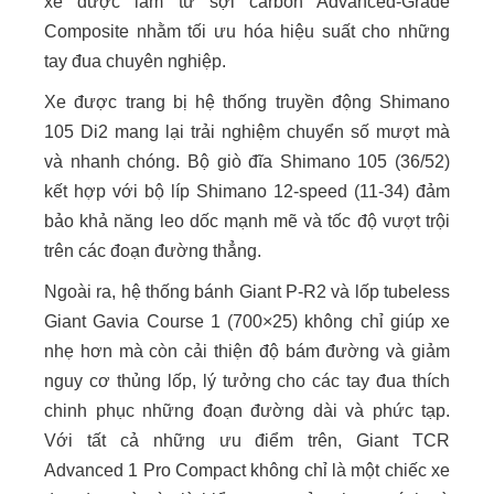
xe được làm từ sợi carbon Advanced-Grade
Composite nhằm tối ưu hóa hiệu suất cho những
tay đua chuyên nghiệp.
Xe được trang bị hệ thống truyền động Shimano
105 Di2 mang lại trải nghiệm chuyển số mượt mà
và nhanh chóng. Bộ giò đĩa Shimano 105 (36/52)
kết hợp với bộ líp Shimano 12-speed (11-34) đảm
bảo khả năng leo dốc mạnh mẽ và tốc độ vượt trội
trên các đoạn đường thẳng.
Ngoài ra, hệ thống bánh Giant P-R2 và lốp tubeless
Giant Gavia Course 1 (700×25) không chỉ giúp xe
nhẹ hơn mà còn cải thiện độ bám đường và giảm
nguy cơ thủng lốp, lý tưởng cho các tay đua thích
chinh phục những đoạn đường dài và phức tạp.
Với tất cả những ưu điểm trên, Giant TCR
Advanced 1 Pro Compact không chỉ là một chiếc xe