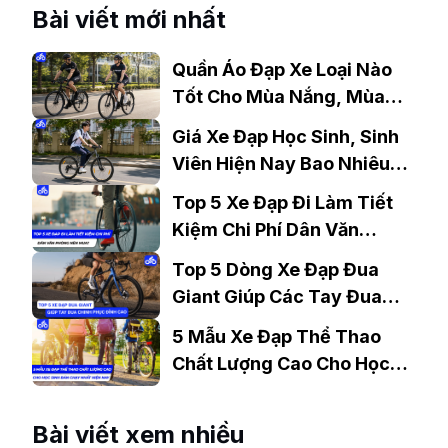
Bài viết mới nhất
Quần Áo Đạp Xe Loại Nào
Tốt Cho Mùa Nắng, Mùa
Mưa?
Giá Xe Đạp Học Sinh, Sinh
Viên Hiện Nay Bao Nhiêu?
Gợi Ý Mẫu Đáng Mua
Top 5 Xe Đạp Đi Làm Tiết
Kiệm Chi Phí Dân Văn
Phòng Nên Mua?
Top 5 Dòng Xe Đạp Đua
Giant Giúp Các Tay Đua
Chinh Phục Đỉnh Cao
5 Mẫu Xe Đạp Thể Thao
Chất Lượng Cao Cho Học
Sinh Bán Chạy Nhất Hiện
Nay
Bài viết xem nhiều