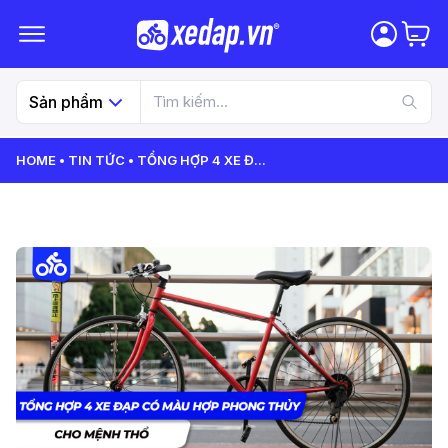
Sản phẩm
HOME
TIN TỨC
TỔNG HỢP 4 XE Đ
...