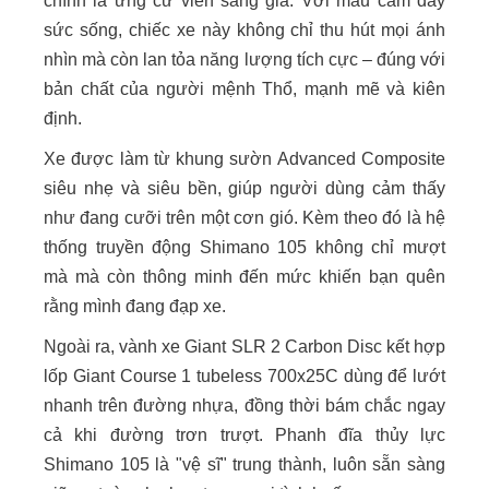
chính là ứng cử viên sáng giá. Với màu cam đầy
sức sống, chiếc xe này không chỉ thu hút mọi ánh
nhìn mà còn lan tỏa năng lượng tích cực – đúng với
bản chất của người mệnh Thổ, mạnh mẽ và kiên
định.
Xe được làm từ khung sườn Advanced Composite
siêu nhẹ và siêu bền, giúp người dùng cảm thấy
như đang cưỡi trên một cơn gió. Kèm theo đó là hệ
thống truyền động Shimano 105 không chỉ mượt
mà mà còn thông minh đến mức khiến bạn quên
rằng mình đang đạp xe.
Ngoài ra, vành xe Giant SLR 2 Carbon Disc kết hợp
lốp Giant Course 1 tubeless 700x25C dùng để lướt
nhanh trên đường nhựa, đồng thời bám chắc ngay
cả khi đường trơn trượt. Phanh đĩa thủy lực
Shimano 105 là "vệ sĩ" trung thành, luôn sẵn sàng