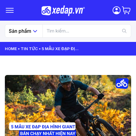
Sản phẩm
HOME
TIN TỨC
5 MẪU XE ĐẠP ĐỊ
...