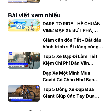
Sinh Bán Chạy Nhất Hiện
Nay
Bài viết xem nhiều
DARE TO RIDE – HÈ CHUẨN
VIBE: ĐẠP XE BỨT PHÁ,
GIẢM GIÁ LÊN ĐẾN 50%++
Giảm cân đón Tết – Bắt đầu
hành trình siết dáng cùng
xe đạp ngay hôm nay!
Top 5 Xe Đạp Đi Làm Tiết
Kiệm Chi Phí Dân Văn
Phòng Nên Mua?
Đạp Xe Một Mình Mùa
Covid Có Chán Như Bạn
Nghĩ?
Top 5 Dòng Xe Đạp Đua
Giant Giúp Các Tay Đua
Chinh Phục Đỉnh Cao