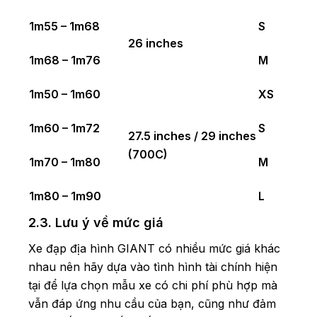
1m55 – 1m68
S
26 inches
1m68 – 1m76
M
1m50 – 1m60
XS
1m60 – 1m72
S
27.5 inches / 29 inches
(700C)
1m70 – 1m80
M
1m80 – 1m90
L
2.3. Lưu ý về mức giá
Xe đạp địa hình GIANT có nhiều mức giá khác
nhau nên hãy dựa vào tình hình tài chính hiện
tại để lựa chọn mẫu xe có chi phí phù hợp mà
vẫn đáp ứng nhu cầu của bạn, cũng như đảm