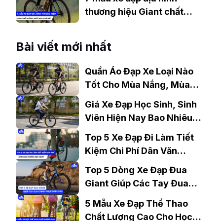
Nay
thương hiệu Giant chất
lượng nhất bạn phải biết?
Bài viết mới nhất
Quần Áo Đạp Xe Loại Nào
Tốt Cho Mùa Nắng, Mùa
Mưa?
Giá Xe Đạp Học Sinh, Sinh
Viên Hiện Nay Bao Nhiêu?
Gợi Ý Mẫu Đáng Mua
Top 5 Xe Đạp Đi Làm Tiết
Kiệm Chi Phí Dân Văn
Phòng Nên Mua?
Top 5 Dòng Xe Đạp Đua
Giant Giúp Các Tay Đua
Chinh Phục Đỉnh Cao
5 Mẫu Xe Đạp Thể Thao
Chất Lượng Cao Cho Học