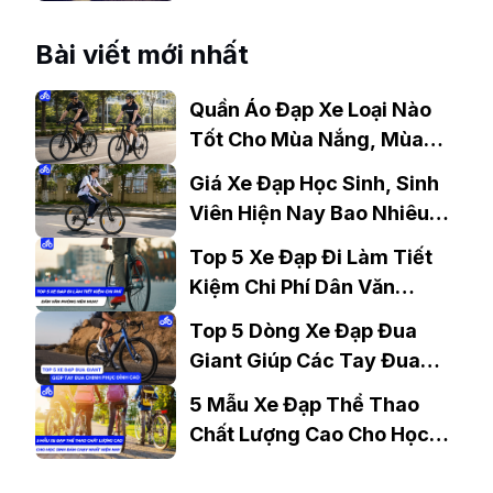
Nhanh Chóng
Bài viết mới nhất
Quần Áo Đạp Xe Loại Nào
Tốt Cho Mùa Nắng, Mùa
Mưa?
Giá Xe Đạp Học Sinh, Sinh
Viên Hiện Nay Bao Nhiêu?
Gợi Ý Mẫu Đáng Mua
Top 5 Xe Đạp Đi Làm Tiết
Kiệm Chi Phí Dân Văn
Phòng Nên Mua?
Top 5 Dòng Xe Đạp Đua
Giant Giúp Các Tay Đua
Chinh Phục Đỉnh Cao
5 Mẫu Xe Đạp Thể Thao
Chất Lượng Cao Cho Học
Sinh Bán Chạy Nhất Hiện