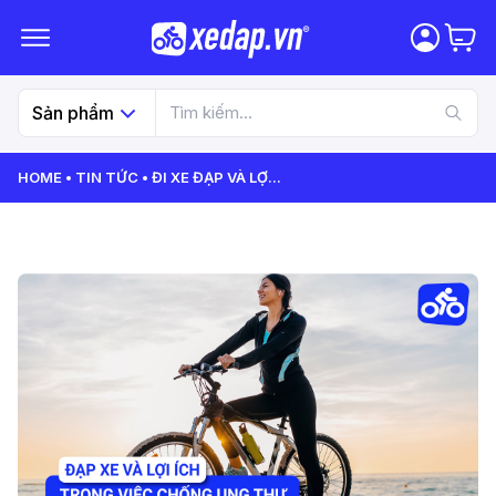
Sản phẩm
HOME
TIN TỨC
ĐI XE ĐẠP VÀ LỢ
...