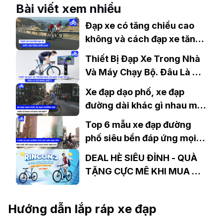
Nay
Bài viết xem nhiều
Đạp xe có tăng chiều cao
không và cách đạp xe tăng
chiều cao hiệu quả nhất
Thiết Bị Đạp Xe Trong Nhà
Và Máy Chạy Bộ. Đâu Là Sự
Khác Biệt?
Xe đạp dạo phố, xe đạp
đường dài khác gì nhau mà
bạn cần biết?
Top 6 mẫu xe đạp đường
phố siêu bền đáp ứng mọi
thời tiết đang bán chạy nhất
DEAL HÈ SIÊU ĐỈNH - QUÀ
hiện nay
TẶNG CỰC MÊ KHI MUA XE
ĐẠP ĐỊA HÌNH GIANT
RINCON 2
Hướng dẫn lắp ráp xe đạp