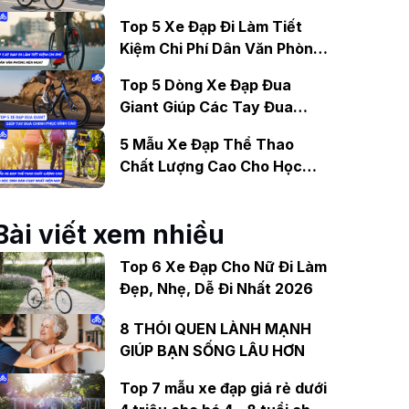
Gợi Ý Mẫu Đáng Mua
Top 5 Xe Đạp Đi Làm Tiết
Kiệm Chi Phí Dân Văn Phòng
Nên Mua?
Top 5 Dòng Xe Đạp Đua
Giant Giúp Các Tay Đua
Chinh Phục Đỉnh Cao
5 Mẫu Xe Đạp Thể Thao
Chất Lượng Cao Cho Học
Sinh Bán Chạy Nhất Hiện
Nay
Bài viết xem nhiều
Top 6 Xe Đạp Cho Nữ Đi Làm
Đẹp, Nhẹ, Dễ Đi Nhất 2026
8 THÓI QUEN LÀNH MẠNH
GIÚP BẠN SỐNG LÂU HƠN
Top 7 mẫu xe đạp giá rẻ dưới