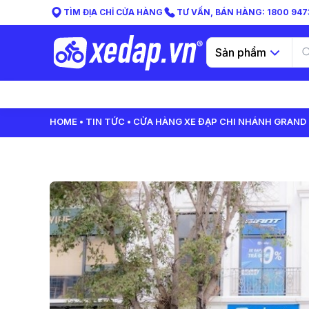
TÌM ĐỊA CHỈ CỬA HÀNG
TƯ VẤN, BÁN HÀNG: 1800 9473
Sản phẩm
HOME
TIN TỨC
CỬA HÀNG XE ĐẠP CHI NHÁNH GRAND 