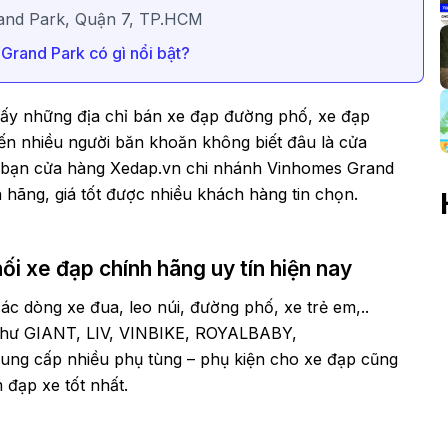
rand Park, Quận 7, TP.HCM
rand Park có gì nổi bật?
hấy những địa chỉ bán xe đạp đường phố, xe đạp
iến nhiều người băn khoăn không biết đâu là cửa
 đến bạn cửa hàng Xedap.vn chi nhánh Vinhomes Grand
 hãng, giá tốt được nhiều khách hàng tin chọn.
ối xe đạp chính hãng uy tín hiện nay
ác dòng xe đua, leo núi, đường phố, xe trẻ em,..
g như GIANT, LIV, VINBIKE, ROYALBABY,
g cấp nhiều phụ tùng – phụ kiện cho xe đạp cũng
 đạp xe tốt nhất.