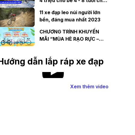
4 triệu cho bé 4 - 8 tuổi chất
lượng tốt
11 xe đạp leo núi người lớn
bền, đáng mua nhất 2023
CHƯƠNG TRÌNH KHUYẾN
MÃI “MÙA HÈ RẠO RỰC –
HỪNG HỰC SĂN DEAL”
Hướng dẫn lắp ráp xe đạp
Xem thêm video