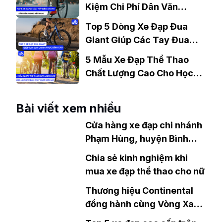
Kiệm Chi Phí Dân Văn
Phòng Nên Mua?
Top 5 Dòng Xe Đạp Đua
Giant Giúp Các Tay Đua
Chinh Phục Đỉnh Cao
5 Mẫu Xe Đạp Thể Thao
Chất Lượng Cao Cho Học
Sinh Bán Chạy Nhất Hiện
Nay
Bài viết xem nhiều
Cửa hàng xe đạp chi nhánh
Phạm Hùng, huyện Bình
Chánh, TP.HCM
Chia sẻ kinh nghiệm khi
mua xe đạp thể thao cho nữ
Thương hiệu Continental
đồng hành cùng Vòng Xanh
tại thị trường Việt Nam