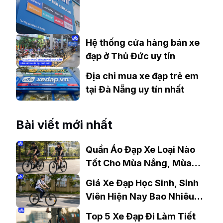
Hệ thống cửa hàng bán xe
đạp ở Thủ Đức uy tín
Địa chỉ mua xe đạp trẻ em
tại Đà Nẵng uy tín nhất
Bài viết mới nhất
Quần Áo Đạp Xe Loại Nào
Tốt Cho Mùa Nắng, Mùa
Mưa?
Giá Xe Đạp Học Sinh, Sinh
Viên Hiện Nay Bao Nhiêu?
Gợi Ý Mẫu Đáng Mua
Top 5 Xe Đạp Đi Làm Tiết