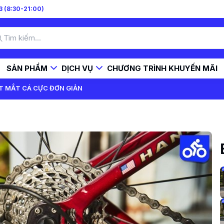
 (8:30-21:00)
SẢN PHẨM
DỊCH VỤ
CHƯƠNG TRÌNH KHUYẾN MÃI
T MẮT CÁ CỰC ĐƠN GIẢN