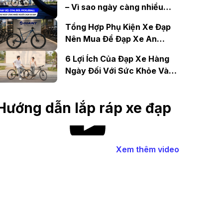
– Vì sao ngày càng nhiều
người chọn đạp xe?
Tổng Hợp Phụ Kiện Xe Đạp
Nên Mua Để Đạp Xe An
Toàn
6 Lợi Ích Của Đạp Xe Hàng
Ngày Đối Với Sức Khỏe Và
Tinh Thần
Hướng dẫn lắp ráp xe đạp
Xem thêm video