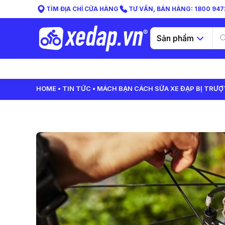
TÌM ĐỊA CHỈ CỬA HÀNG
TƯ VẤN, BÁN HÀNG: 1800 9473
Sản phẩm
HOME
TIN TỨC
MÁCH BẠN CÁCH SỬA XE ĐẠP BỊ TRƯỢ