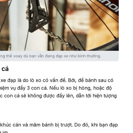
hông thể xoay dù bạn vẫn đang đạp xe như bình thường.
 cá
xe đạp là do lò xo có vấn đề. Bởi, để bánh sau có
nhiệm vụ đẩy 3 con cá. Nếu lò xo bị hỏng, hoặc độ
các con cá sẽ không được đẩy lên, dẫn tới hiện tượng
 khúc cán và mâm bánh bị trượt. Do đó, khi bạn đạp
 im.