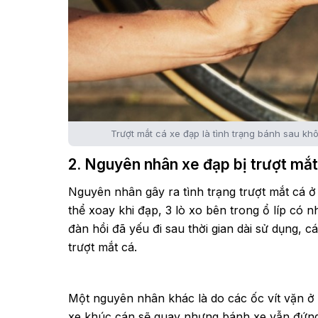
Trượt mắt cá xe đạp là tình trạng bánh sau k
2. Nguyên nhân xe đạp bị trượt mắt
Nguyên nhân gây ra tình trạng trượt mắt cá ở 
thể xoay khi đạp, 3 lò xo bên trong ổ líp có 
đàn hồi đã yếu đi sau thời gian dài sử dụng, 
trượt mắt cá.
Một nguyên nhân khác là do các ốc vít vặn ở
xe khúc cán sẽ quay nhưng bánh xe vẫn đứng