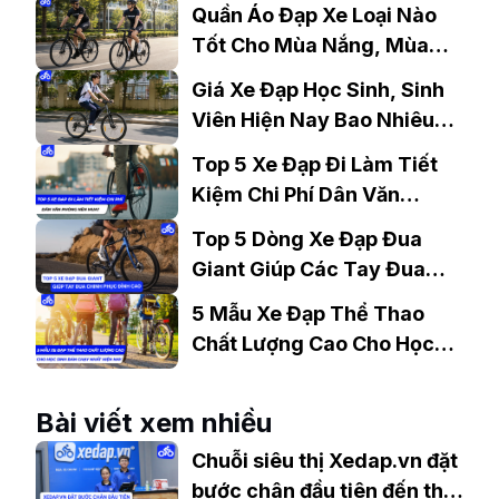
Quần Áo Đạp Xe Loại Nào
Tốt Cho Mùa Nắng, Mùa
Mưa?
Giá Xe Đạp Học Sinh, Sinh
Viên Hiện Nay Bao Nhiêu?
Gợi Ý Mẫu Đáng Mua
Top 5 Xe Đạp Đi Làm Tiết
Kiệm Chi Phí Dân Văn
Phòng Nên Mua?
Top 5 Dòng Xe Đạp Đua
Giant Giúp Các Tay Đua
Chinh Phục Đỉnh Cao
5 Mẫu Xe Đạp Thể Thao
Chất Lượng Cao Cho Học
Sinh Bán Chạy Nhất Hiện
Nay
Bài viết xem nhiều
Chuỗi siêu thị Xedap.vn đặt
bước chân đầu tiên đến thị