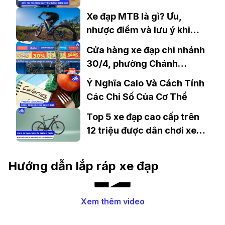
trường đầy tiềm năng Biên
Xe đạp MTB là gì? Ưu,
Hoà, Đồng Nai
nhược điểm và lưu ý khi
mua xe đạp MTB
Cửa hàng xe đạp chi nhánh
30/4, phường Chánh
Nghĩa, TP. Thủ Dầu 1
Ý Nghĩa Calo Và Cách Tính
Các Chỉ Số Của Cơ Thể
Top 5 xe đạp cao cấp trên
12 triệu được dân chơi xe
đạp đánh giá cao nhất năm
Hướng dẫn lắp ráp xe đạp
Xem thêm video