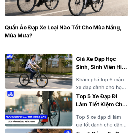
Quần Áo Đạp Xe Loại Nào Tốt Cho Mùa Nắng,
Mùa Mưa?
Giá Xe Đạp Học
Sinh, Sinh Viên Hiện
Nay Bao Nhiêu? Gợi
Khám phá top 6 mẫu
Ý Mẫu Đáng Mua
xe đạp dành cho học
sinh, sinh viên đẹp,
Top 5 Xe Đạp Đi
bền, dễ đi, phù hợp đi
Làm Tiết Kiệm Chi
học, đi làm thêm và
Phí Dân Văn Phòng
Top 5 xe đạp đi làm
rèn luyện sức khỏe
Nên Mua?
giá tốt dành cho dân
mỗi ngày.
văn phòng. Tìm hiểu