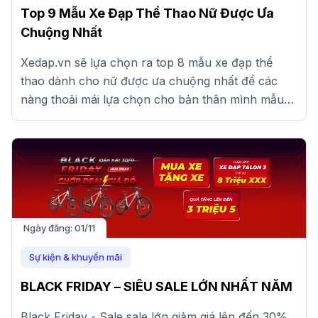
Top 9 Mẫu Xe Đạp Thể Thao Nữ Được Ưa
Chuộng Nhất
Xedap.vn sẽ lựa chọn ra top 8 mẫu xe đạp thể
thao dành cho nữ được ưa chuộng nhất để các
nàng thoải mái lựa chọn cho bản thân mình mẫu
xe phù hợp nhất nhé!
Ngày đăng:
01/11
Sự kiện & khuyến mãi
BLACK FRIDAY – SIÊU SALE LỚN NHẤT NĂM
Black Friday - Sale sale lớn giảm giá lên đến 30%