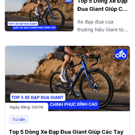
Top 5 Dòng Xe Đạp
ngay các mẫu xe đạp
Đua Giant Giúp Các
chất lượng, bền bỉ với
Tay Đua Chinh
Xe đạp đua của
thiết kế hiện đại, phù
Phục Đỉnh Cao
thương hiệu Giant từ
hợp di chuyển hàng
lâu đã được các cua
ngày!
rơ đánh giá cao, bởi
cấu hình khủng cùng
chi phí hợp lý với túi
tiền của người Việt.
Ngày đăng:
09/06
Tư vấn
Top 5 Dòng Xe Đạp Đua Giant Giúp Các Tay